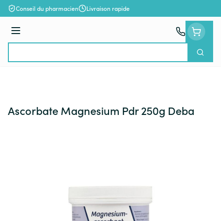
Aller au contenu
Conseil du pharmacien
Livraison rapide
Menu
Cherch
Rechercher
Ascorbate Magnesium Pdr 250g Deba