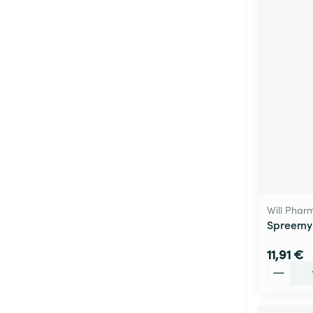
Will Phar
Spreemyk
11,91 €
Quantité