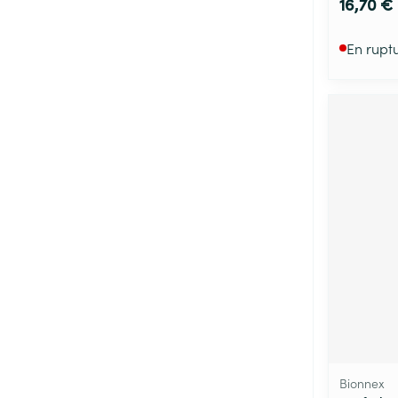
16,70 €
En rupt
Bionnex