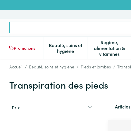
Aller au contenu
Rechercher
Régime,
Beauté, soins et
alimentation &
Promotions
Afficher le sous-menu pour la 
Afficher l
hygiène
vitamines
Accueil
/
Beauté, soins et hygiène
/
Pieds et jambes
/
Transpi
Transpiration des pieds
Passer à la liste des produits
Article
Prix
filter