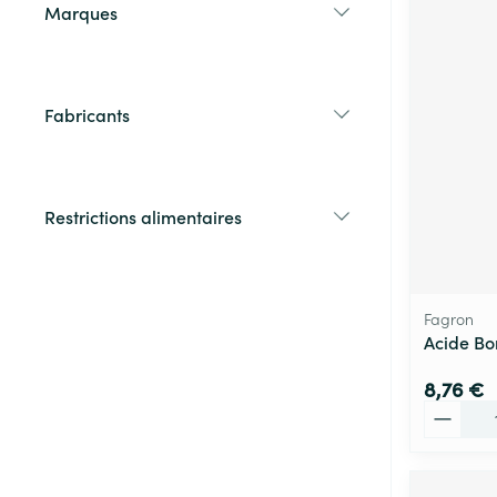
Marques
filter
Fabricants
filter
Restrictions alimentaires
filter
Fagron
Acide Bor
8,76 €
Quantité