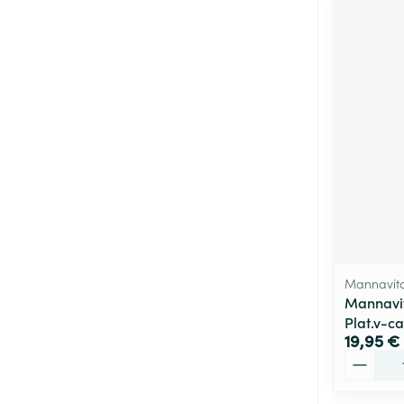
Mannavita
Mannavit
Plat.v-c
19,95 €
Quantité