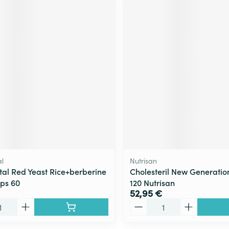
l
Nutrisan
al Red Yeast Rice+berberine
Cholesteril New Generatio
aps 60
120 Nutrisan
52,95 €
Quantité