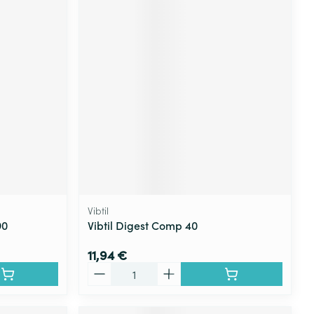
Vibtil
90
Vibtil Digest Comp 40
11,94 €
Quantité