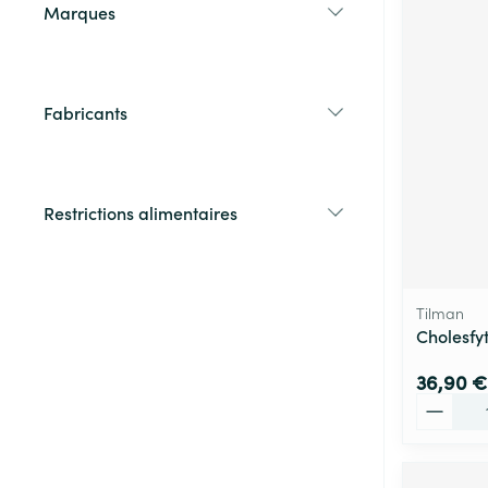
Marques
filter
Fabricants
filter
Restrictions alimentaires
filter
Tilman
Cholesfy
36,90 €
Quantité