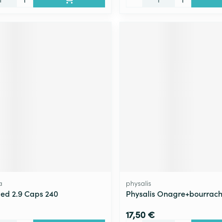
a
physalis
Red 2.9 Caps 240
Physalis Onagre+bourrac
17,50 €