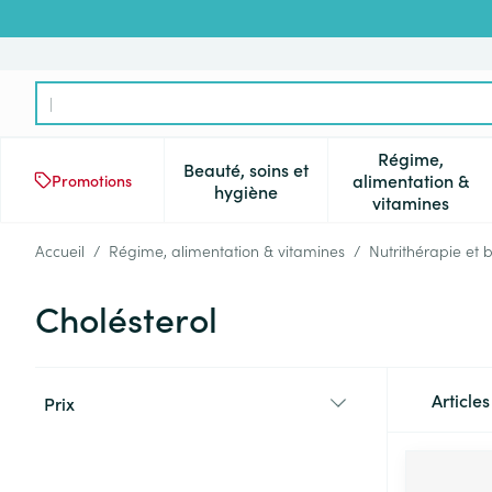
Aller au contenu
Rechercher
Régime,
Beauté, soins et
alimentation &
Promotions
Afficher le sous-menu pour la 
Afficher l
hygiène
vitamines
Accueil
/
Régime, alimentation & vitamines
/
Nutrithérapie et 
Cholésterol
Passer à la liste des produits
Article
Prix
filter