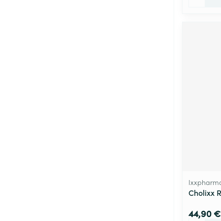
Ixxpharm
Cholixx 
44,90 €