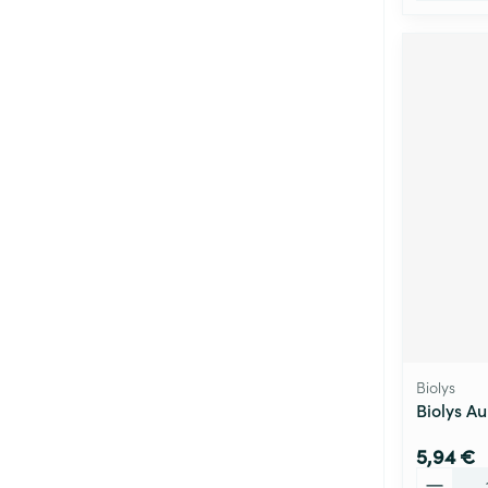
Biolys
Biolys A
5,94 €
Quantité