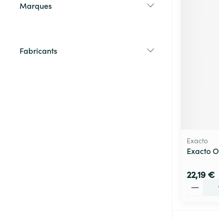
Marques
filter
Fabricants
filter
Exacto
Exacto Ov
22,19 €
Quantité