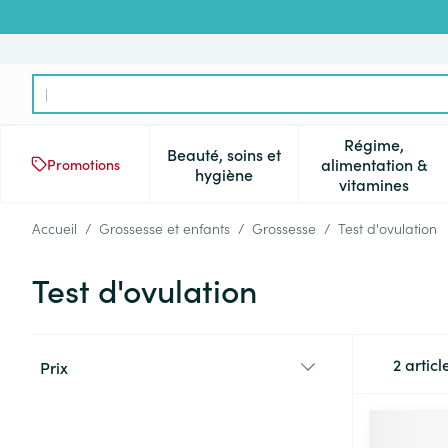
Aller au contenu
Rechercher
Régime,
Beauté, soins et
alimentation &
Promotions
Afficher le sous-menu pour la 
Afficher l
hygiène
vitamines
Accueil
/
Grossesse et enfants
/
Grossesse
/
Test d'ovulation
Test d'ovulation
Passer à la liste des produits
2
articl
Prix
filter