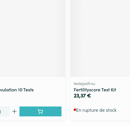
testejzelf.nu
ulation 10 Tests
Fertilityscore Test Kit
23,37 €
En rupture de stock