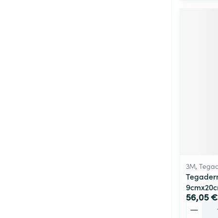
3M, Tega
Tegaderm
9cmx20c
56,05 €
Quantité