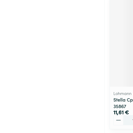
Lohmann 
Stella Cp
35867
11,61 €
Quantité