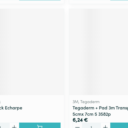
k
3M, Tegaderm
ck Echarpe
Tegaderm + Pad 3m Transp
5cmx 7cm 5 3582p
6,24 €
Quantité