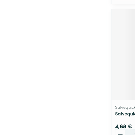
Salvequic
Salvequi
4,88 €
Quantité