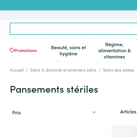
Aller au contenu
Rechercher
Régime,
Beauté, soins et
alimentation &
Promotions
Afficher le sous-menu pour la 
Afficher l
hygiène
vitamines
Accueil
/
Soins à domicile et premiers soins
/
Soins des plaies
Pansements stériles
Passer à la liste des produits
Article
Prix
filter