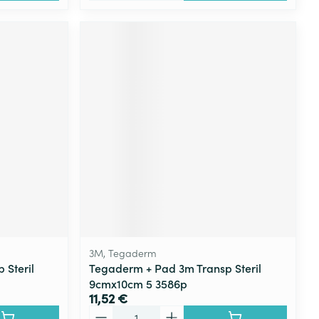
3M, Tegaderm
 Steril
Tegaderm + Pad 3m Transp Steril
9cmx10cm 5 3586p
11,52 €
Quantité