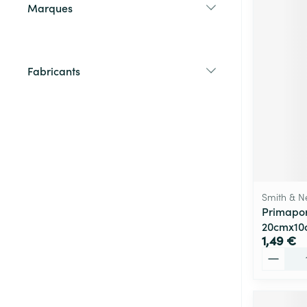
Marques
filter
Fabricants
filter
Smith & 
Primapor
20cmx10
1,49 €
Quantité