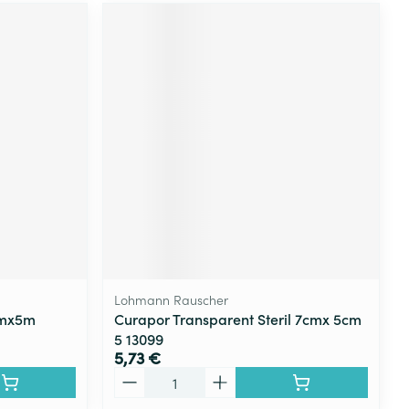
Lohmann Rauscher
cmx5m
Curapor Transparent Steril 7cmx 5cm
5 13099
5,73 €
Quantité