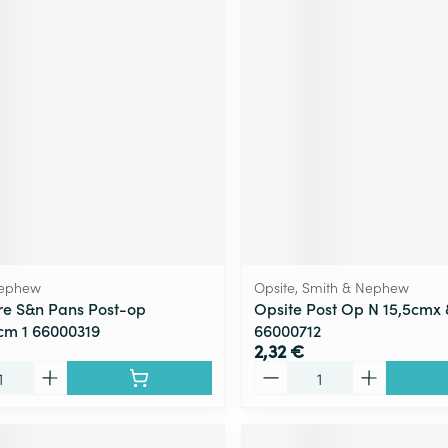
Nephew
Opsite, Smith & Nephew
e S&n Pans Post-op
Opsite Post Op N 15,5cmx 
cm 1 66000319
66000712
2,32 €
Quantité