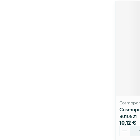
Cosmopor
Cosmopo
9010521
10,12 €
Quantité