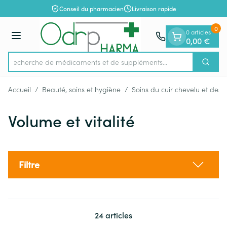
Diapositive 1 de 1
Aller au contenu
Conseil du pharmacien
Livraison rapide
0
0 articles
Menu
0,00 €
Recherche de médicaments et de suppléments.
Cherch
Rechercher
Accueil
/
Beauté, soins et hygiène
/
Soins du cuir chevelu et des
Volume et vitalité
Filtre
24
articles