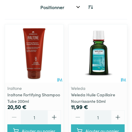
Trier par:
Iraltone
Weleda
Iraltone Fortifying Shampoo
Weleda Huile Capillaire
Tube 200ml
Nourrissante 50ml
20,50 €
11,99 €
Quantité
Quantité
Ajouter au panier
Ajouter au panier