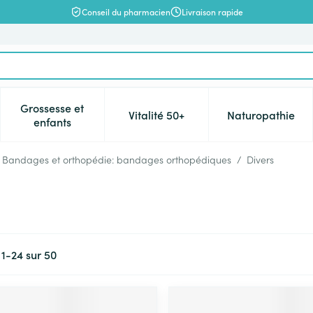
Conseil du pharmacien
Livraison rapide
Grossesse et
Vitalité 50+
Naturopathie
catégorie Beauté, soins et hygiène
e sous-menu pour la catégorie Régime, alimentation & vitamin
Afficher le sous-menu pour la catégorie Grossesse 
Afficher le sous-menu pour la c
Afficher l
enfants
Bandages et orthopédie: bandages orthopédiques
/
Divers
s
1
-
24
sur
50