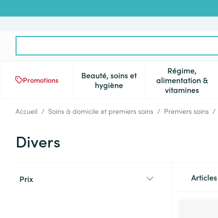
Aller au contenu
Rechercher
Régime,
Beauté, soins et
alimentation &
Promotions
Afficher le sous-menu pour la 
Afficher l
hygiène
vitamines
Accueil
/
Soins à domicile et premiers soins
/
Premiers soins
/
Divers
Passer à la liste des produits
Article
Prix
filter