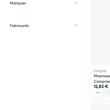
Marques
filter
Fabricants
filter
Easigrip
Pharmex
Compress
12,82 €
Quantité