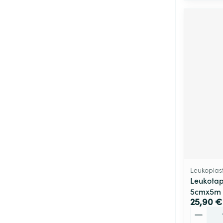
Leukoplas
Leukotap
5cmx5m 
25,90 €
Quantité