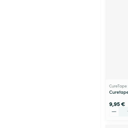
CureTape
Curetap
9,95 €
Quantité