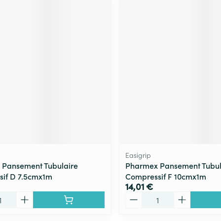
Easigrip
 Pansement Tubulaire
Pharmex Pansement Tubul
if D 7.5cmx1m
Compressif F 10cmx1m
14,01 €
Quantité