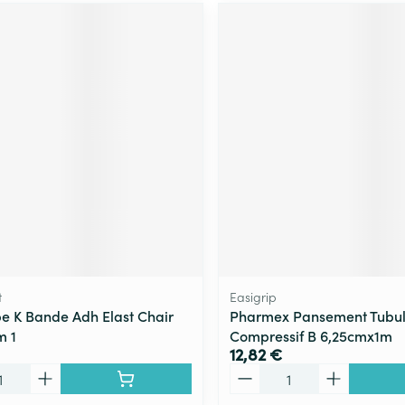
t
Easigrip
e K Bande Adh Elast Chair
Pharmex Pansement Tubul
m 1
Compressif B 6,25cmx1m
12,82 €
Quantité