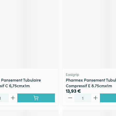
Easigrip
 Pansement Tubulaire
Pharmex Pansement Tubul
if C 6,75cmx1m
Compressif E 8.75cmx1m
13,93 €
Quantité