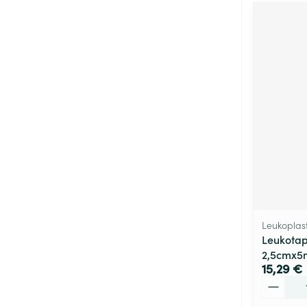
Leukoplas
Leukotap
2,5cmx5
15,29 €
Quantité