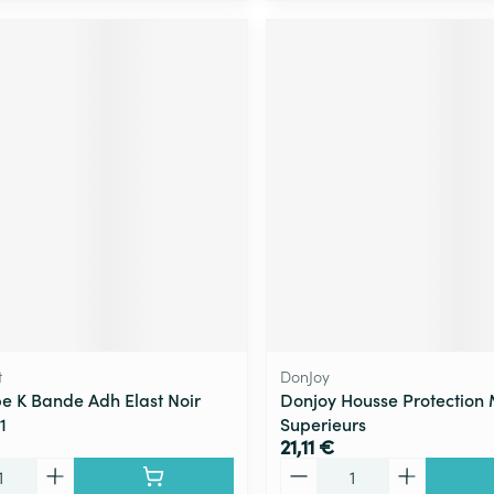
t
DonJoy
e K Bande Adh Elast Noir
Donjoy Housse Protection
1
Superieurs
21,11 €
Quantité