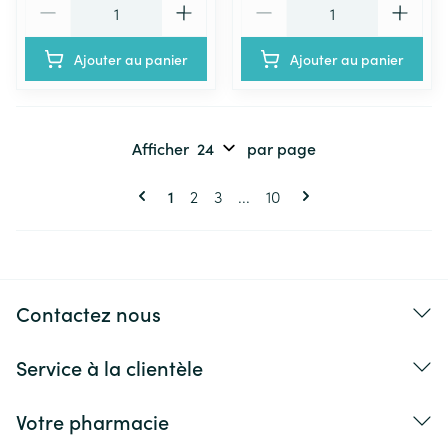
Ajouter au panier
Ajouter au panier
Afficher
par page
Pages
Vous lisez actuellement la page
Page
Page
Page
1
2
3
...
10
Contactez nous
Service à la clientèle
Votre pharmacie