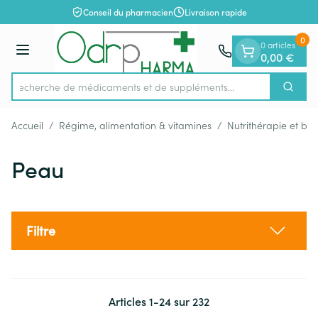
Diapositive 1 de 1
Aller au contenu
Conseil du pharmacien
Livraison rapide
0
0 articles
Menu
0,00 €
Recherche de médicaments et d
Cherch
Rechercher
Accueil
/
Régime, alimentation & vitamines
/
Nutrithérapie et bie
Peau
Filtre
Articles
1
-
24
sur
232