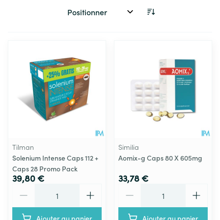
Trier par:
Tilman
Similia
Solenium Intense Caps 112 +
Aomix-g Caps 80 X 605mg
Caps 28 Promo Pack
39,80 €
33,78 €
Quantité
Quantité
Ajouter au panier
Ajouter au panier