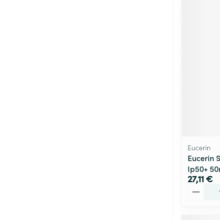
Eucerin
Eucerin S
Ip50+ 50
27,11 €
Quantité