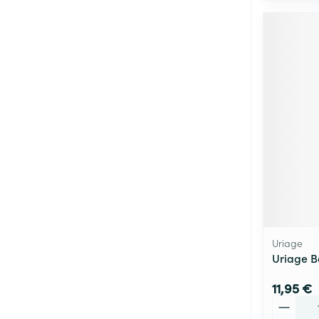
Uriage
Uriage B
11,95 €
Quantité