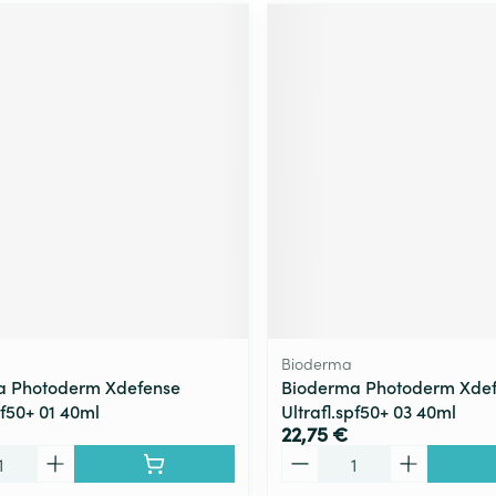
Bioderma
a Photoderm Xdefense
Bioderma Photoderm Xde
pf50+ 01 40ml
Ultrafl.spf50+ 03 40ml
22,75 €
Quantité