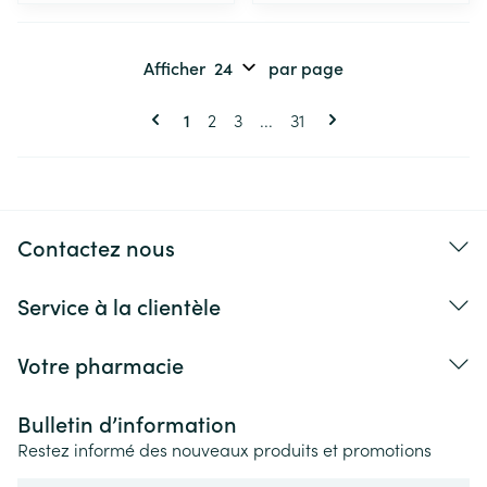
Afficher
par page
Pages
Vous lisez actuellement la page
Page
Page
Page
1
2
3
...
31
Contactez nous
Service à la clientèle
Votre pharmacie
Bulletin d’information
Restez informé des nouveaux produits et promotions