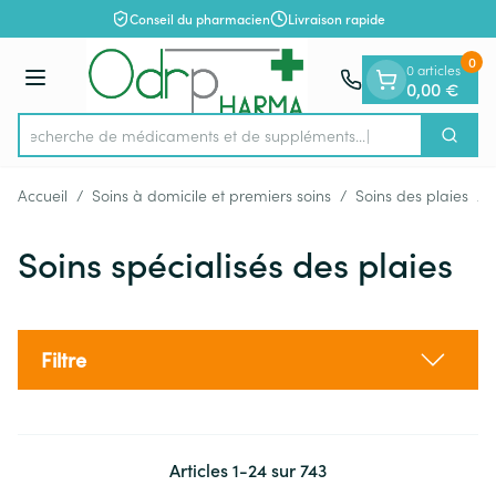
Diapositive 1 de 1
Aller au contenu
Conseil du pharmacien
Livraison rapide
0
0 articles
Menu
0,00 €
Recherche de médicaments et de
Cherch
Rechercher
Accueil
/
Soins à domicile et premiers soins
/
Soins des plaies
/
Soins spécialisés des plaies
Filtre
Articles
1
-
24
sur
743