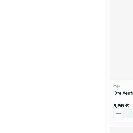
Ote
Ote Vento
3,95 €
Quantité