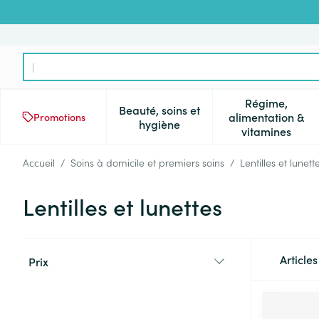
Aller au contenu
Rechercher
Régime,
Beauté, soins et
alimentation &
Promotions
Afficher le sous-menu pour la 
Afficher l
hygiène
vitamines
Accueil
/
Soins à domicile et premiers soins
/
Lentilles et lunett
Lentilles et lunettes
Passer à la liste des produits
Article
Prix
filter