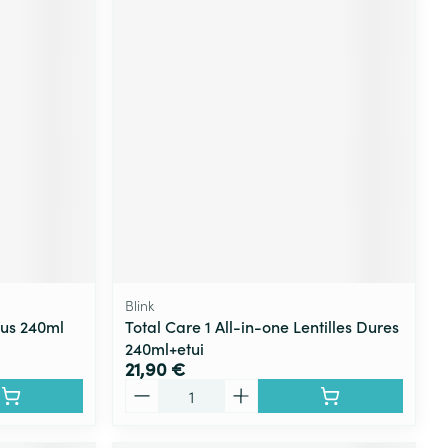
Blink
us 240ml
Total Care 1 All-in-one Lentilles Dures
240ml+etui
21,90 €
Quantité