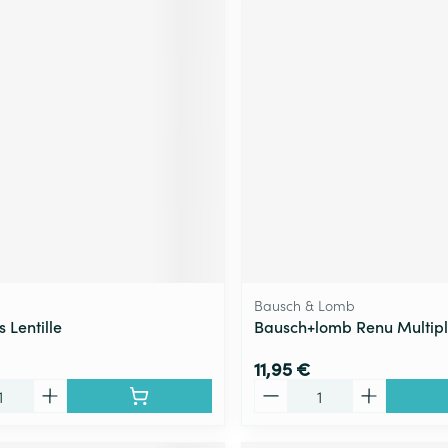
Bausch & Lomb
 Lentille
Bausch+lomb Renu Multipl
11,95 €
Quantité