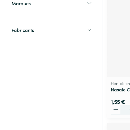
Marques
filter
Fabricants
filter
Henrotech
Nasale C
1,55 €
Quantité