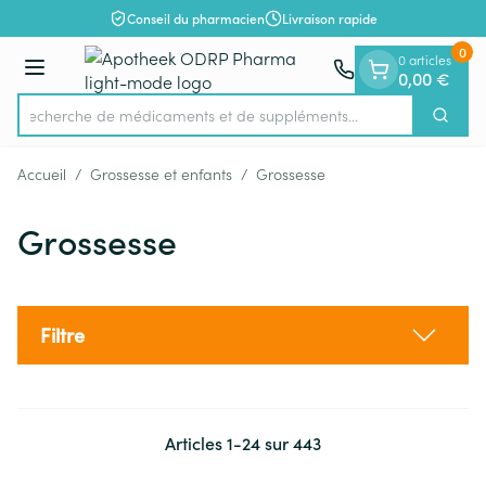
Diapositive 1 de 1
Aller au contenu
Conseil du pharmacien
Livraison rapide
0
0 articles
Menu
0,00 €
Recherche de médicaments et de supp
Cherch
Rechercher
Accueil
/
Grossesse et enfants
/
Grossesse
Grossesse
Filtre
Articles
1
-
24
sur
443