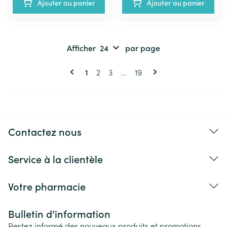
Ajouter au panier
Ajouter au panier
Afficher
par page
Pages
Vous lisez actuellement la page
Page
Page
Page
1
2
3
...
19
Contactez nous
Service à la clientèle
Votre pharmacie
Bulletin d’information
Restez informé des nouveaux produits et promotions