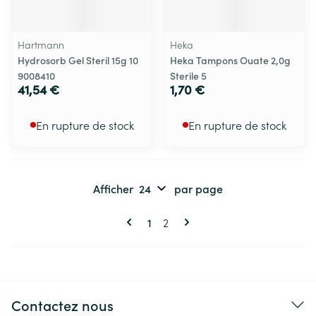
Hartmann
Heka
Hydrosorb Gel Steril 15g 10
Heka Tampons Ouate 2,0g
9008410
Sterile 5
41,54 €
1,70 €
En rupture de stock
En rupture de stock
Afficher
par page
Pages
Vous lisez actuellement la page
Page
1
2
Contactez nous