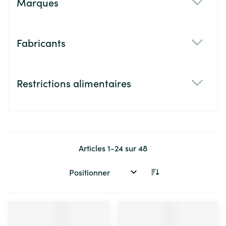
Marques
filter
Fabricants
filter
Restrictions alimentaires
filter
Articles
1
-
24
sur
48
Trier par: