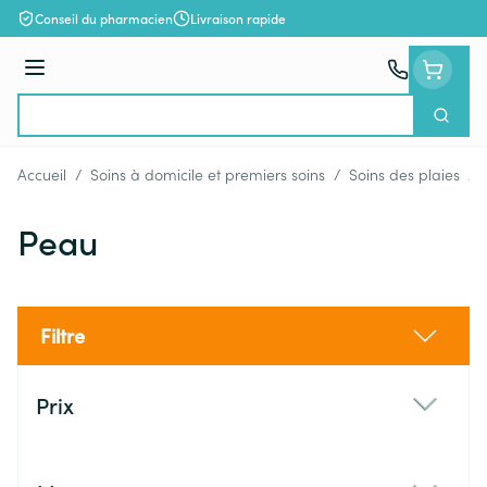
Aller au contenu
Conseil du pharmacien
Livraison rapide
Menu
Cherch
Rechercher
Accueil
/
Soins à domicile et premiers soins
/
Soins des plaies
/
Peau
Filtre
Passer à la liste des produits
Prix
filter