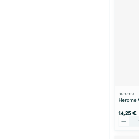
herome
Herome V
14,25 €
Quantité