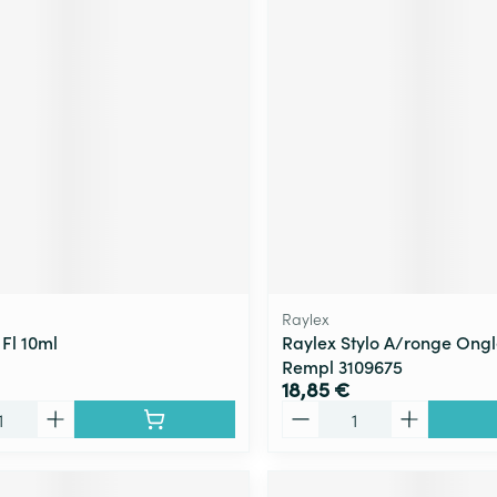
Raylex
 Fl 10ml
Raylex Stylo A/ronge Ongl
Rempl 3109675
18,85 €
Quantité