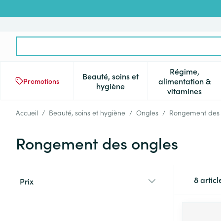
Aller au contenu
Rechercher
Régime,
Beauté, soins et
alimentation &
Promotions
Afficher le sous-menu pour la 
Afficher l
hygiène
vitamines
Accueil
/
Beauté, soins et hygiène
/
Ongles
/
Rongement des 
Rongement des ongles
Passer à la liste des produits
8
articl
Prix
filter