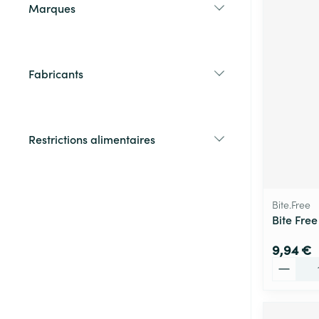
Marques
filter
Fabricants
filter
Restrictions alimentaires
filter
Bite.Free
Bite Free
9,94 €
Quantité