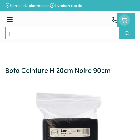
Aller au contenu
Conseil du pharmacien
Livraison rapide
Menu
Cherch
Rechercher
Bota Ceinture H 20cm Noire 90cm