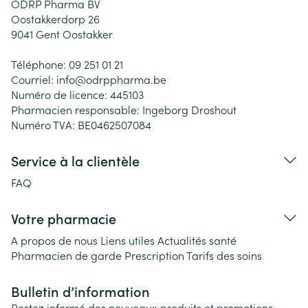
ODRP Pharma BV
Oostakkerdorp 26
9041
Gent Oostakker
Téléphone:
09 251 01 21
Courriel:
info@
odrppharma.be
Numéro de licence:
445103
Pharmacien responsable:
Ingeborg Droshout
Numéro TVA:
BE0462507084
Service à la clientèle
FAQ
Votre pharmacie
A propos de nous
Liens utiles
Actualités santé
Pharmacien de garde
Prescription
Tarifs des soins
Bulletin d’information
Restez informé des nouveaux produits et promotions