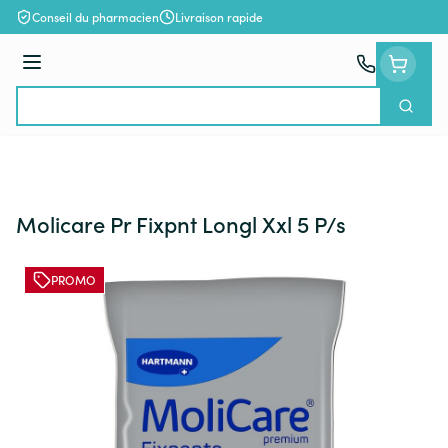
Aller au contenu
Conseil du pharmacien
Livraison rapide
Menu
Cherch
Rechercher
Molicare Pr Fixpnt Longl Xxl 5 P/s
PROMO