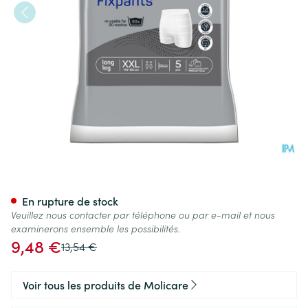
Molicare Pr Fixpnt Longl Xxl 5
En rupture de stock
Veuillez nous contacter par téléphone ou par e-mail et nous
examinerons ensemble les possibilités.
Prix spécial
9,48 €
Prix Habituel
13,54 €
Voir tous les produits de Molicare