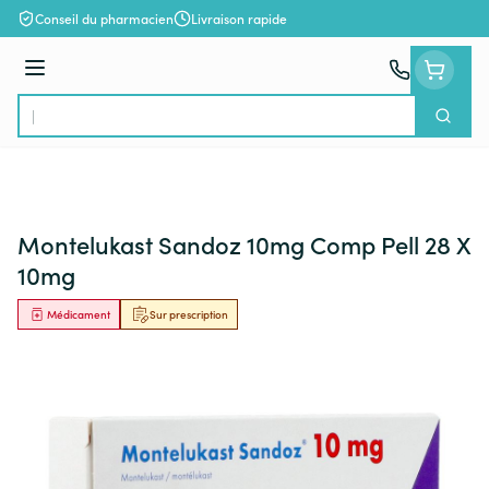
Aller au contenu
Conseil du pharmacien
Livraison rapide
Menu
Cherch
Rechercher
Montelukast Sandoz 10mg Comp Pell 28 X
10mg
Médicament
Sur prescription