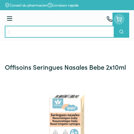
Aller au contenu
Conseil du pharmacien
Livraison rapide
Menu
Cherch
Rechercher
Offisoins Seringues Nasales Bebe 2x10ml