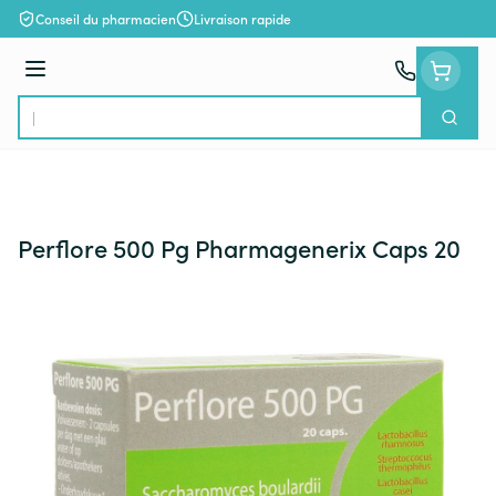
Aller au contenu
Conseil du pharmacien
Livraison rapide
Menu
Cherch
Rechercher
Perflore 500 Pg Pharmagenerix Caps 20