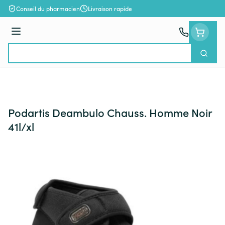
Aller au contenu
Conseil du pharmacien
Livraison rapide
Menu
Cherch
Rechercher
Podartis Deambulo Chauss. Homme Noir
41l/xl