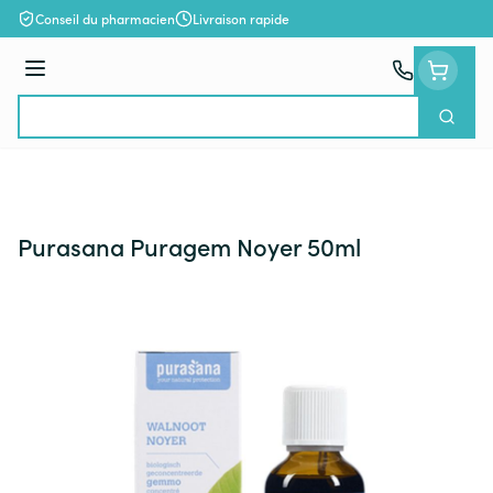
Aller au contenu
Conseil du pharmacien
Livraison rapide
Menu
Cherch
Rechercher
Purasana Puragem Noyer 50ml