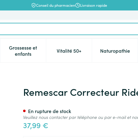
Conseil du pharmacien
Livraison rapide
Grossesse et
Vitalité 50+
Naturopathie
catégorie Beauté, soins et hygiène
e sous-menu pour la catégorie Régime, alimentation & vitamin
Afficher le sous-menu pour la catégorie Grossesse 
Afficher le sous-menu pour la c
Afficher l
enfants
nstant. Tensor Tube 8ml
Remescar Correcteur Ride
En rupture de stock
Veuillez nous contacter par téléphone ou par e-mail et no
37,99 €