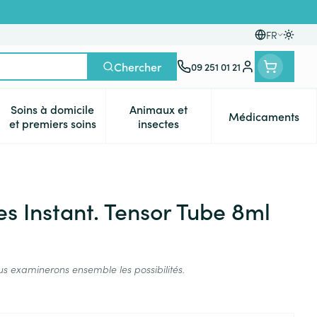
FR
Passer
Langues
Chercher
09 251 01 21
Menu client
Soins à domicile
Animaux et
Médicaments
es
et enfants
atégorie Vitalité 50+
e sous-menu pour la catégorie Naturopathie
Afficher le sous-menu pour la catégorie Soins à dom
Afficher le sous-menu pour la 
Afficher 
et premiers soins
insectes
s Instant. Tensor Tube 8ml
us examinerons ensemble les possibilités.