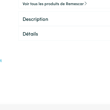
Voir tous les produits de Remescar
Description
Détails
ion en carrousel
l à l'aide de la touche de tabulation. Vous pouvez sauter le ca