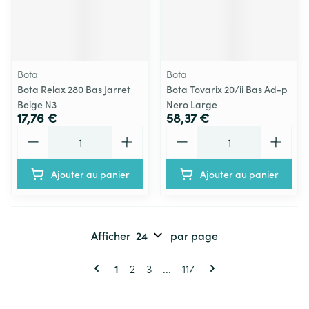
Bota
Bota
Bota Relax 280 Bas Jarret
Bota Tovarix 20/ii Bas Ad-p
Beige N3
Nero Large
17,76 €
58,37 €
Quantité
Quantité
Ajouter au panier
Ajouter au panier
Afficher
par page
Pages
Vous lisez actuellement la page
Page
Page
Page
1
2
3
...
117