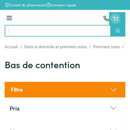
Aller au contenu
Conseil du pharmacien
Livraison rapide
Menu
Cherch
Rechercher
Accueil
/
Soins à domicile et premiers soins
/
Premiers soins
/
B
Bas de contention
Filtre
Passer à la liste des produits
Prix
filter