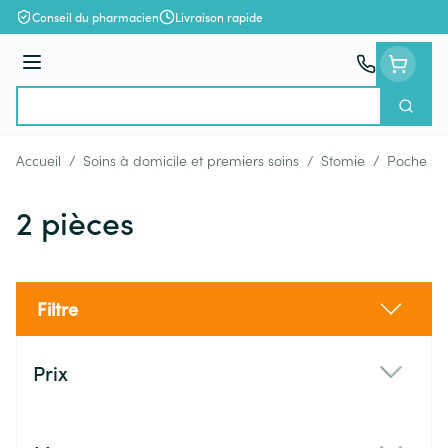
Aller au contenu
Conseil du pharmacien
Livraison rapide
Menu
Cherch
Rechercher
Accueil
/
Soins à domicile et premiers soins
/
Stomie
/
Poche st
2 pièces
Filtre
Passer à la liste des produits
Prix
filter