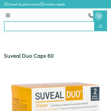
Aller au contenu
Conseil du pharmacien
Livraison rapide
Menu
Cherch
Rechercher
Suveal Duo Caps 60