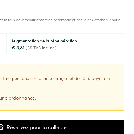
z le taux de remboursement en pharmacie et non le prix affiché sur notre
Augmentation de la rémunération
€ 3,81
(6% TVA incluse)
l ne peut pas être acheté en ligne et doit être payé à la
 une ordonnance.
Réservez
pour la collecte