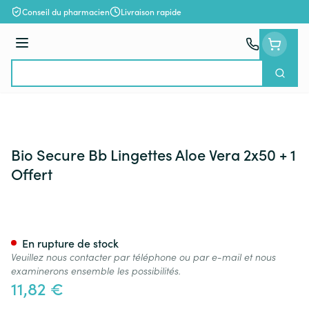
Aller au contenu
Conseil du pharmacien
Livraison rapide
Menu
Cherch
Rechercher
Bio Secure Bb Lingettes Aloe Vera 2x50 + 1
Offert
Bio Secure Bb Lingettes Aloe V
En rupture de stock
Veuillez nous contacter par téléphone ou par e-mail et nous
examinerons ensemble les possibilités.
11,82 €