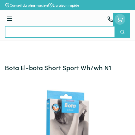
Aller au contenu
Conseil du pharmacien
Livraison rapide
Menu
Cherch
Rechercher
Bota El-bota Short Sport Wh/wh N1