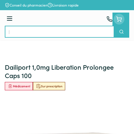
Aller au contenu
Conseil du pharmacien
Livraison rapide
Menu
Cherch
Rechercher
Dailiport 1,0mg Liberation Prolongee
Caps 100
Médicament
Sur prescription