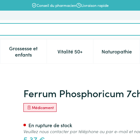
Conseil du pharmacien
Livraison rapide
Grossesse et
Vitalité 50+
Naturopathie
catégorie Beauté, soins et hygiène
e sous-menu pour la catégorie Régime, alimentation & vitamin
Afficher le sous-menu pour la catégorie Grossesse 
Afficher le sous-menu pour la c
Afficher l
enfants
 4g Boiron
Ferrum Phosphoricum 7ch
Médicament
En rupture de stock
Veuillez nous contacter par téléphone ou par e-mail et no
5,37 €