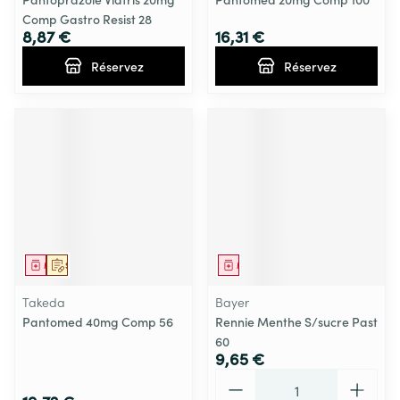
Comp Gastro Resist 28
8,87 €
16,31 €
Réservez
Réservez
Médicament
Sur prescription
Médicament
Takeda
Bayer
Pantomed 40mg Comp 56
Rennie Menthe S/sucre Past
60
9,65 €
Quantité