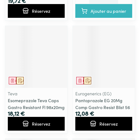
19,72 €
Réservez
Ajouter au panier
Médicament
Sur prescription
Médicament
Sur prescription
Teva
Eurogenerics (EG)
Esomeprazole Teva Caps
Pantoprazole EG 20Mg
Gastro Resistant Fl 98x20mg
Comp Gastro Resist Blist 56
18,12 €
12,08 €
Réservez
Réservez