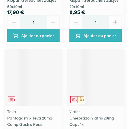
Riopan Gel Sachets Zakjes
Riopan Gel Sachets Zakjes
50x10ml
20x10ml
17,90 €
8,95 €
Quantité
Quantité
Ajouter au panier
Ajouter au panier
Médicament
Médicament
Sur prescription
Teva
Viatris
Pantogastrix Teva 20mg
Omeprazol Viatris 20mg
Comp Gastro Resist
Caps 14