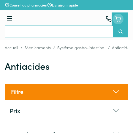
Aller au contenu
Conseil du pharmacien
Livraison rapide
Menu
Cherch
Rechercher
Accueil
/
Médicaments
/
Système gastro-intestinal
/
Antiacides
Antiacides
Filtre
Passer à la liste des produits
Prix
filter