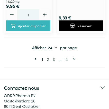
14x20mg
9,95 €
Quantité
9,33 €
Ajouter au panier
Réservez
Afficher
par page
Pages
Vous lisez actuellement la page
Page
Page
Page
1
2
3
...
8
Contactez nous
ODRP Pharma BV
Oostakkerdorp 26
9041
Gent Oostakker