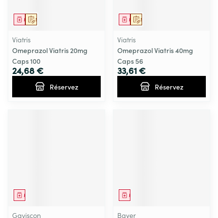
Médicament
Sur prescription
Médicament
Sur prescription
Viatris
Viatris
Omeprazol Viatris 20mg
Omeprazol Viatris 40mg
Caps 100
Caps 56
24,68 €
33,61 €
Réservez
Réservez
Médicament
Médicament
Gaviscon
Bayer