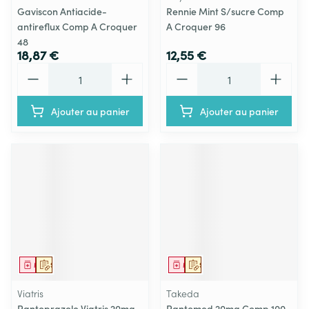
Gaviscon Antiacide-
Rennie Mint S/sucre Comp
antireflux Comp A Croquer
A Croquer 96
48
18,87 €
12,55 €
Quantité
Quantité
Ajouter au panier
Ajouter au panier
Médicament
Sur prescription
Médicament
Sur prescription
Viatris
Takeda
Pantoprazole Viatris 20mg
Pantomed 20mg Comp 100