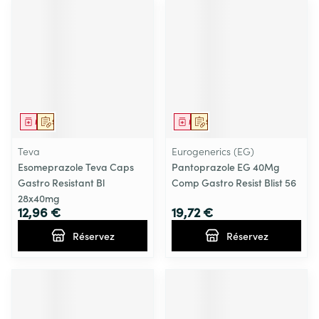
Médicament
Sur prescription
Médicament
Sur prescription
Teva
Eurogenerics (EG)
Esomeprazole Teva Caps
Pantoprazole EG 40Mg
Gastro Resistant Bl
Comp Gastro Resist Blist 56
28x40mg
12,96 €
19,72 €
Réservez
Réservez