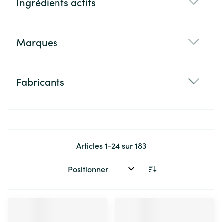
Ingrédients actifs
filter
Marques
filter
Fabricants
filter
Articles
1
-
24
sur
183
Trier par: