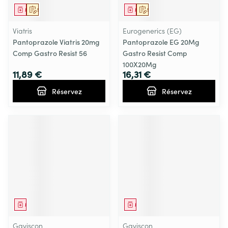
Médicament
Sur prescription
Médicament
Sur prescription
Viatris
Eurogenerics (EG)
Pantoprazole Viatris 20mg
Pantoprazole EG 20Mg
Comp Gastro Resist 56
Gastro Resist Comp
100X20Mg
11,89 €
16,31 €
Réservez
Réservez
Médicament
Médicament
Gaviscon
Gaviscon