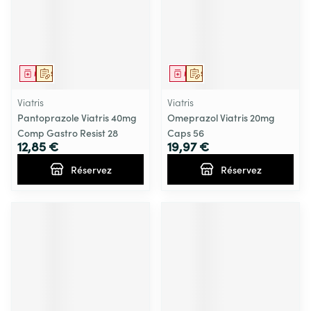
Médicament
Sur prescription
Médicament
Sur prescription
Viatris
Viatris
Pantoprazole Viatris 40mg
Omeprazol Viatris 20mg
Comp Gastro Resist 28
Caps 56
12,85 €
19,97 €
Réservez
Réservez