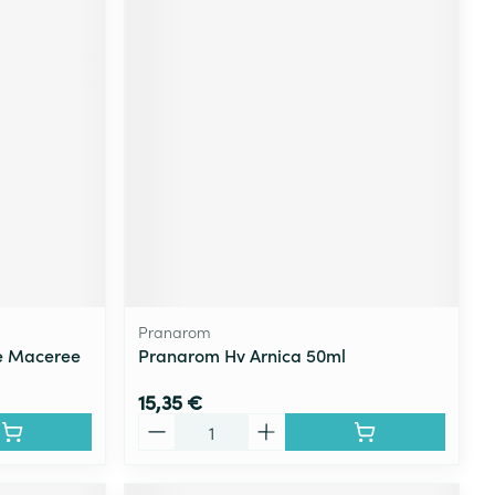
Pranarom
le Maceree
Pranarom Hv Arnica 50ml
15,35 €
Quantité