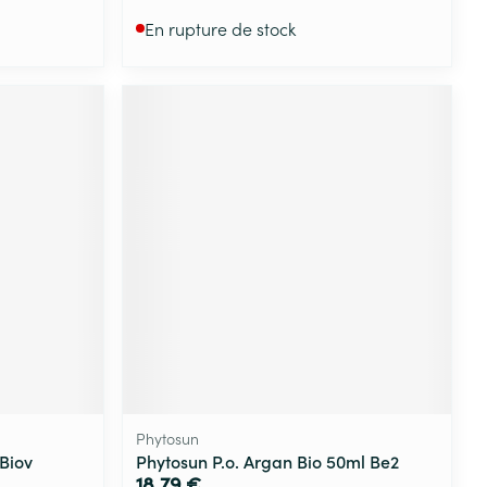
En rupture de stock
Phytosun
Biov
Phytosun P.o. Argan Bio 50ml Be2
18,79 €