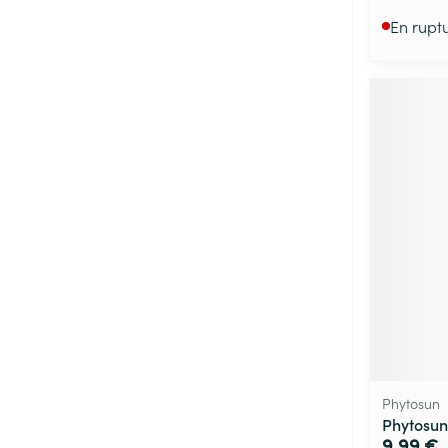
En rupt
Phytosun
Phytosun
9,99 €