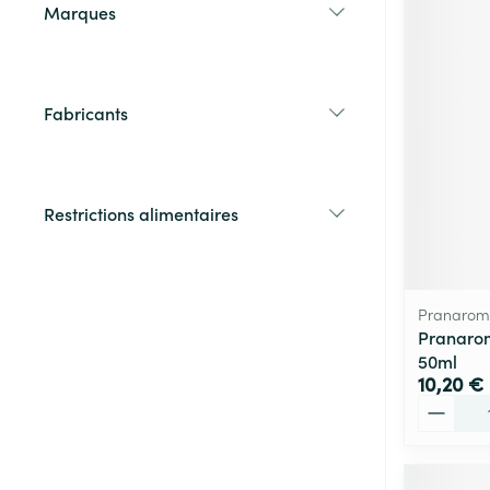
Marques
filter
Fabricants
filter
Restrictions alimentaires
filter
Pranarom
Pranaro
50ml
10,20 €
Quantité