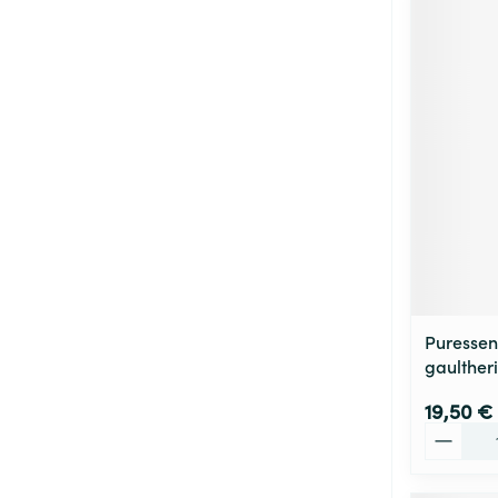
Puressen
gaulther
19,50 €
Quantité