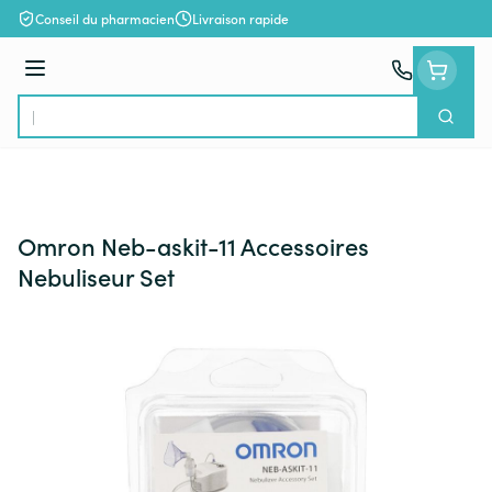
Aller au contenu
Conseil du pharmacien
Livraison rapide
Menu
Cherch
Rechercher
Omron Neb-askit-11 Accessoires
Nebuliseur Set