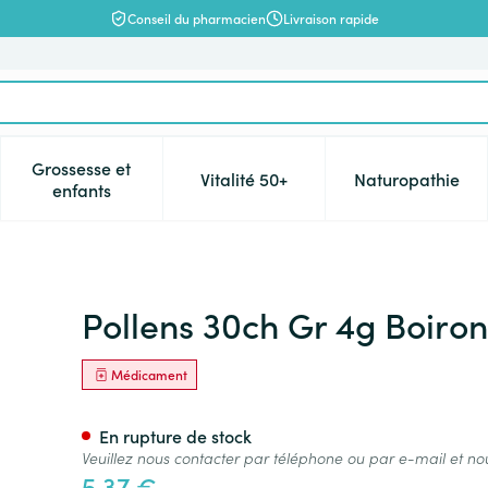
Conseil du pharmacien
Livraison rapide
Grossesse et
Vitalité 50+
Naturopathie
catégorie Beauté, soins et hygiène
e sous-menu pour la catégorie Régime, alimentation & vitamin
Afficher le sous-menu pour la catégorie Grossesse 
Afficher le sous-menu pour la c
Afficher l
enfants
Pollens 30ch Gr 4g Boiron
Médicament
En rupture de stock
Veuillez nous contacter par téléphone ou par e-mail et no
5,37 €