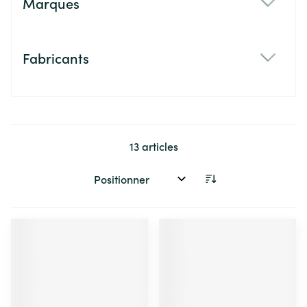
Marques
filter
Fabricants
filter
13
articles
Trier par: