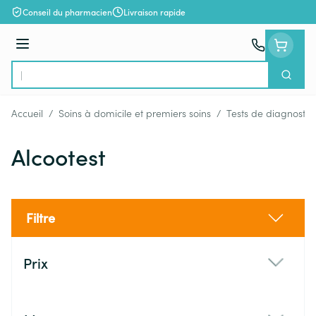
Aller au contenu
Conseil du pharmacien
Livraison rapide
Menu
Cherch
Rechercher
Accueil
/
Soins à domicile et premiers soins
/
Tests de diagnostic
Alcootest
Filtre
Passer à la liste des produits
Prix
filter