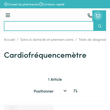
Aller au contenu
Conseil du pharmacien
Livraison rapide
Menu
Cherch
Rechercher
Accueil
/
Soins à domicile et premiers soins
/
Tests de diagnostic
Cardiofréquencemètre
1
Article
Trier par: