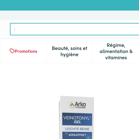
Aller au contenu
Rechercher
Régime,
Beauté, soins et
alimentation &
Promotions
Afficher le sous-menu pour la 
Afficher l
hygiène
vitamines
Veinotonyl Gel Jambes Legere