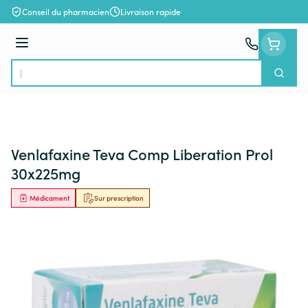
Aller au contenu
Conseil du pharmacien
Livraison rapide
Menu
Cherch
Rechercher
Venlafaxine Teva Comp Liberation Prol
30x225mg
Médicament
Sur prescription