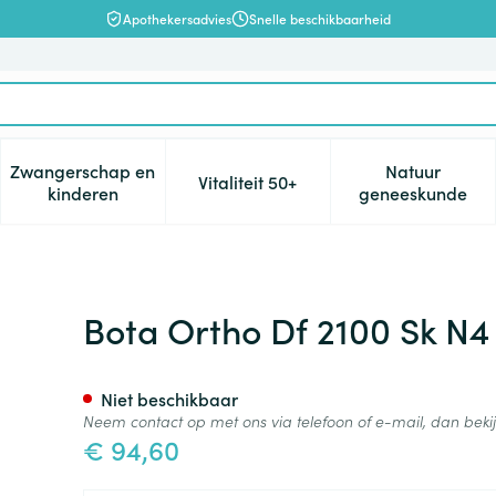
Apothekersadvies
Snelle beschikbaarheid
Zwangerschap en
Natuur
Vitaliteit 50+
, verzorging en hygiëne categorie
enu voor Dieet, voeding en vitamines categorie
Toon submenu voor Zwangerschap en kinderen cat
Toon submenu voor Vitaliteit 5
Toon subm
kinderen
geneeskunde
Bota Ortho Df 2100 Sk N4
Niet beschikbaar
Neem contact op met ons via telefoon of e-mail, dan bek
€ 94,60