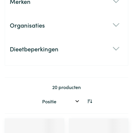
Merken
filter
Organisaties
filter
Dieetbeperkingen
filter
20
producten
Sorteer op: