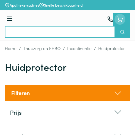
Ga naar de inhoud
Apothekersadvies
Snelle beschikbaarheid
Menu
Zoek
Product, merk, categorie...
Home
/
Thuiszorg en EHBO
/
Incontinentie
/
Huidprotector
Huidprotector
Filteren
Doorgaan naar productlijst
Prijs
filter