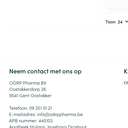
Toon
Neem contact met ons op
K
ODRP Pharma BV
F
Oostakkerdorp 26
9041
Gent Oostakker
Telefoon:
09 251 01 21
E-mailadres:
info@
odrppharma.be
APB nummer:
445103
Apotheek titularis:
Ingeborg Droshout