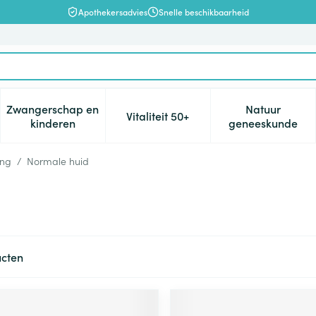
Apothekersadvies
Snelle beschikbaarheid
Zwangerschap en
Natuur
Vitaliteit 50+
, verzorging en hygiëne categorie
enu voor Dieet, voeding en vitamines categorie
Toon submenu voor Zwangerschap en kinderen cat
Toon submenu voor Vitaliteit 5
Toon subm
kinderen
geneeskunde
ing
/
Normale huid
cten