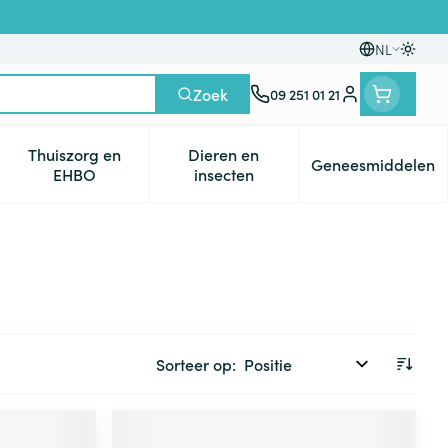
NL
Oversc
Talen
Zoek
09 251 01 21
Klant menu
Thuiszorg en
Dieren en
Geneesmiddelen
egorie
0+ categorie
enu voor Natuur geneeskunde categorie
Toon submenu voor Thuiszorg en EHBO categorie
Toon submenu voor Dieren en i
Toon subm
EHBO
insecten
Sorteer op: