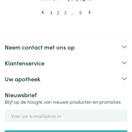
Pagina's
U lees momenteel pagina
Pagina
Pagina
Pagina
1
2
3
...
5
Neem contact met ons op
Klantenservice
Uw apotheek
Nieuwsbrief
Blijf op de hoogte van nieuwe producten en promoties
E-mail adres