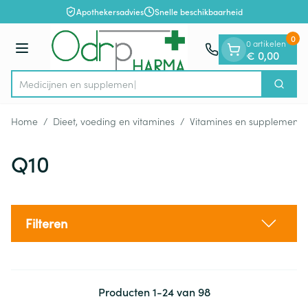
Dia 1 van 1
Ga naar de inhoud
Apothekersadvies
Snelle beschikbaarheid
0
0 artikelen
Menu
€ 0,00
Med
Zoek
Product, merk, categorie...
Home
/
Dieet, voeding en vitamines
/
Vitamines en supplemente
Q10
Filteren
Producten
1
-
24
van
98