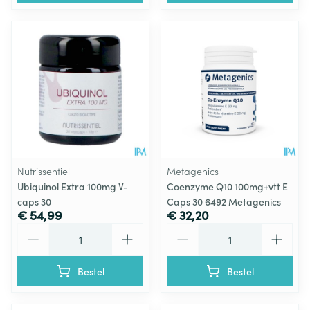
Nutrissentiel
Metagenics
Ubiquinol Extra 100mg V-
Coenzyme Q10 100mg+vtt E
caps 30
Caps 30 6492 Metagenics
€ 54,99
€ 32,20
Aantal
Aantal
Bestel
Bestel