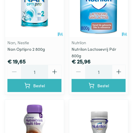
Nan, Nestle
Nutrilon
Nan Optipro 2 800g
Nutrilon Lactosevrij Pdr
800g
€ 19,65
€ 25,96
Aantal
Aantal
Bestel
Bestel