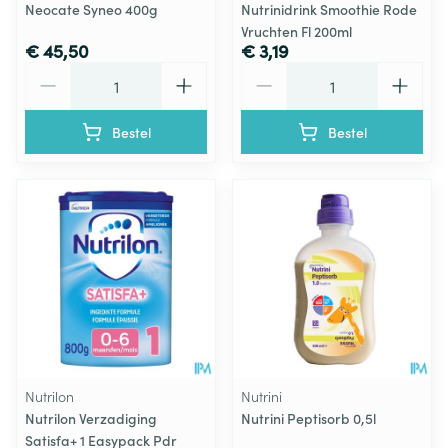
Neocate Syneo 400g
Nutrinidrink Smoothie Rode
Vruchten Fl 200ml
€ 45,50
€ 3,19
Aantal
Aantal
Bestel
Bestel
Nutrilon
Nutrini
Nutrilon Verzadiging
Nutrini Peptisorb 0,5l
Satisfa+ 1 Easypack Pdr