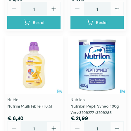
Aantal
Aantal
Bestel
Bestel
Nutrini
Nutrilon
Nutrini Multi Fibre Fl 0,5l
Nutrilon Pepti Syneo 400g
Verv.3209277+3209285
€ 6,40
€ 21,99
Aantal
Aantal