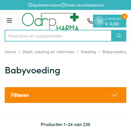
Dia 1 van 1
Ga naar de inhoud
Apothekersadvies
Snelle beschikbaarheid
0
0 artikelen
Menu
€ 0,00
Medicij
Zoek
Product, merk, categorie...
Home
/
Dieet, voeding en vitamines
/
Voeding
/
Babyvoeding
Babyvoeding
Filteren
Producten
1
-
24
van
235