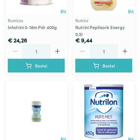
Nutricia
Nutrini
Infatrini 0-18m Pdr 400g
Nutrini Peptisorb Energy
0,5l
€ 24,26
€ 9,44
Aantal
Aantal
Bestel
Bestel