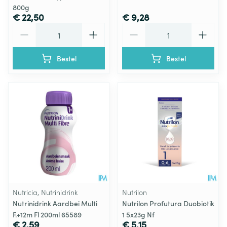
800g
€ 22,50
€ 9,28
Aantal
Aantal
Bestel
Bestel
Nutricia, Nutrinidrink
Nutrilon
Nutrinidrink Aardbei Multi
Nutrilon Profutura Duobiotik
F.+12m Fl 200ml 65589
1 5x23g Nf
€ 2,59
€ 5,15