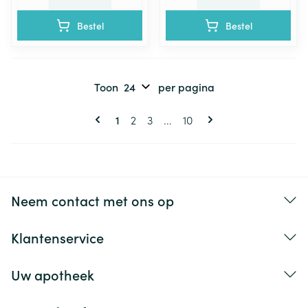
Bestel
Bestel
Toon
per pagina
Pagina's
U lees momenteel pagina
Pagina
Pagina
Pagina
1
2
3
...
10
Neem contact met ons op
Klantenservice
Uw apotheek