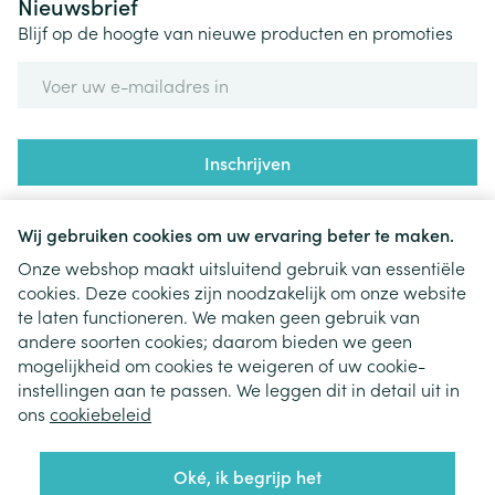
Nieuwsbrief
Blijf op de hoogte van nieuwe producten en promoties
E-mail adres
Inschrijven
Door op inschrijven te klikken, schrijft u zich in voor onze
nieuwsbrief en gaat u akkoord met onze
privacy policy
.
Wij gebruiken cookies om uw ervaring beter te maken.
Onze webshop maakt uitsluitend gebruik van essentiële
cookies. Deze cookies zijn noodzakelijk om onze website
te laten functioneren. We maken geen gebruik van
andere soorten cookies; daarom bieden we geen
mogelijkheid om cookies te weigeren of uw cookie-
instellingen aan te passen. We leggen dit in detail uit in
Juridische links
ons
cookiebeleid
Oké, ik begrijp het