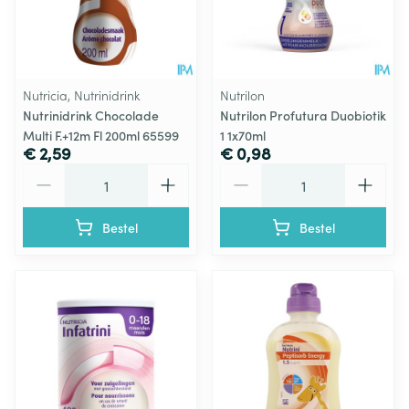
Nutricia, Nutrinidrink
Nutrilon
Nutrinidrink Chocolade
Nutrilon Profutura Duobiotik
Multi F.+12m Fl 200ml 65599
1 1x70ml
€ 2,59
€ 0,98
Aantal
Aantal
Bestel
Bestel