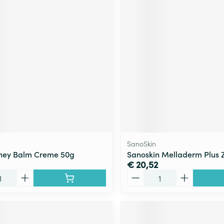
SanoSkin
oney Balm Creme 50g
Sanoskin Melladerm Plus Z
€ 20,52
Aantal