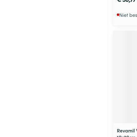
Niet be
Revamil 
10x20cm