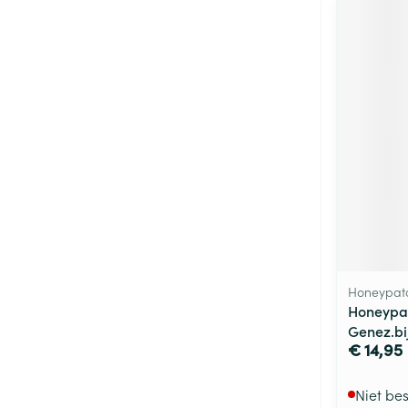
Honeypat
Honeypat
Genez.bi
€ 14,95
Niet be