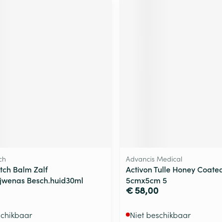
ch
Advancis Medical
ch Balm Zalf
Activon Tulle Honey Coated
jwenas Besch.huid30ml
5cmx5cm 5
€ 58,00
schikbaar
Niet beschikbaar