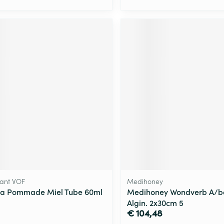
ant VOF
Medihoney
la Pommade Miel Tube 60ml
Medihoney Wondverb A/ba
Algin. 2x30cm 5
€ 104,48