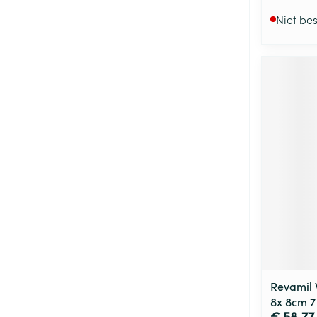
Niet be
Revamil 
8x 8cm 7
€ 58,77