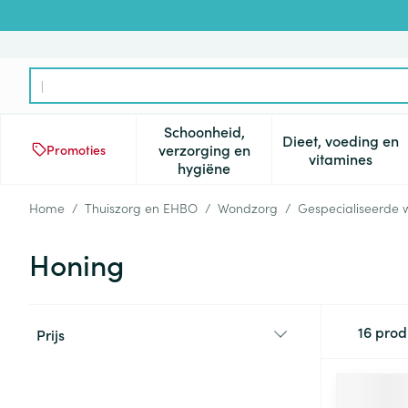
Ga naar de inhoud
Product, merk, categorie...
Schoonheid,
Dieet, voeding en
verzorging en
Promoties
Toon submenu voor Schoonheid
Toon subm
vitamines
hygiëne
Home
/
Thuiszorg en EHBO
/
Wondzorg
/
Gespecialiseerde
Honing
Doorgaan naar productlijst
16
prod
Prijs
filter