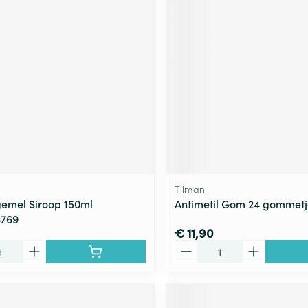
Tilman
gemel Siroop 150ml
Antimetil Gom 24 gommetj
3769
€ 11,90
Aantal