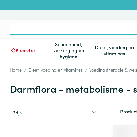
Ga naar de inhoud
Product, merk, categorie...
Schoonheid,
Dieet, voeding en
verzorging en
Promoties
Toon submenu voor Schoonheid
Toon subm
vitamines
hygiëne
Home
/
Dieet, voeding en vitamines
/
Voedingstherapie & welz
Darmflora - metabolisme - s
Doorgaan naar productlijst
Produc
Prijs
filter