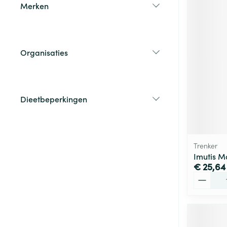
Merken
filter
Organisaties
filter
Dieetbeperkingen
filter
Trenker
Imutis M
€ 25,64
Aantal