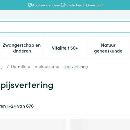
Apothekersadvies
Snelle beschikbaarheid
Zwangerschap en
Natuur
Vitaliteit 50+
, verzorging en hygiëne categorie
enu voor Dieet, voeding en vitamines categorie
Toon submenu voor Zwangerschap en kinderen cat
Toon submenu voor Vitaliteit 5
Toon subm
kinderen
geneeskunde
ijn
/
Darmflora - metabolisme - spijsvertering
pijsvertering
ten
1
-
24
van
676