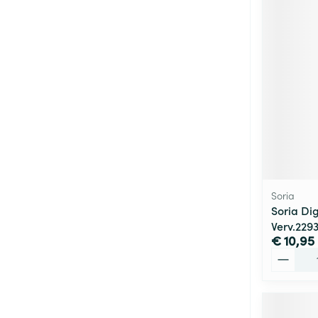
Soria
Soria Di
Verv.229
€ 10,95
Aantal