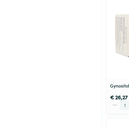
Gynosito
€ 26,27
Aantal