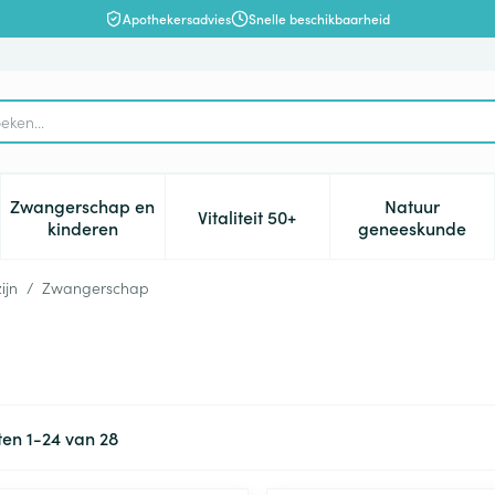
Apothekersadvies
Snelle beschikbaarheid
Zwangerschap en
Natuur
Vitaliteit 50+
, verzorging en hygiëne categorie
enu voor Dieet, voeding en vitamines categorie
Toon submenu voor Zwangerschap en kinderen cat
Toon submenu voor Vitaliteit 5
Toon subm
kinderen
geneeskunde
ijn
/
Zwangerschap
ten
1
-
24
van
28