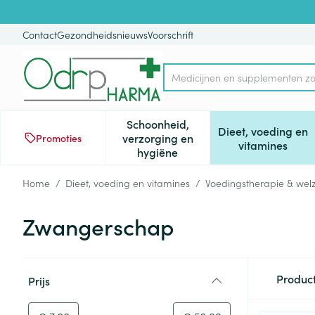
Ga naar de inhoud
Dia 1 van 1
Contact
Gezondheidsnieuws
Voorschrift
Product, merk, categorie...
Schoonheid,
Dieet, voeding en
verzorging en
Promoties
Toon submenu voor Schoonheid
Toon subm
vitamines
hygiëne
Home
/
Dieet, voeding en vitamines
/
Voedingstherapie & welz
Zwangerschap
Doorgaan naar productlijst
Produc
Prijs
filter