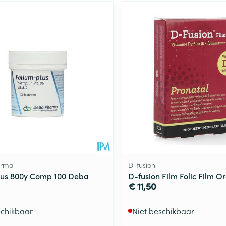
arma
D-fusion
lus 800y Comp 100 Deba
D-fusion Film Folic Film O
€ 11,50
schikbaar
Niet beschikbaar