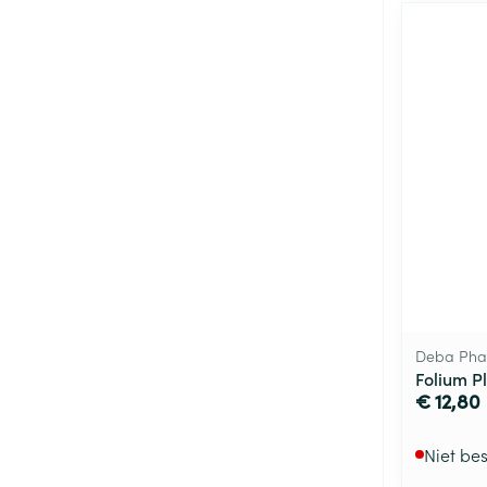
Deba Ph
Folium P
€ 12,80
Niet be