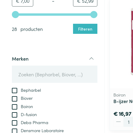
-
Minimumwaarde
Maximale waarde
€ 7,00
€ 52,99
Gebruik de pijltjestoetsen links en rechts om de minim
28 producten
Filteren
Merken
filter
Bepharbel
Boiron
Biover
B-ijzer 
Boiron
€ 16,97
D-fusion
Aantal
Deba Pharma
Densmore Laboratoire