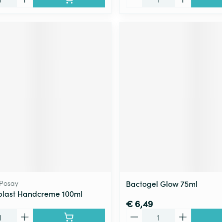
 Posay
Bactogel Glow 75ml
plast Handcreme 100ml
€ 6,49
Aantal