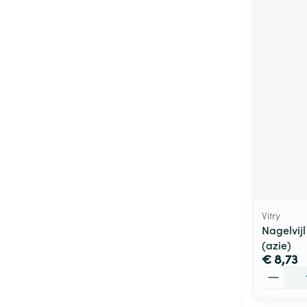
Vitry
Nagelvijl
(azie)
€ 8,73
Aantal