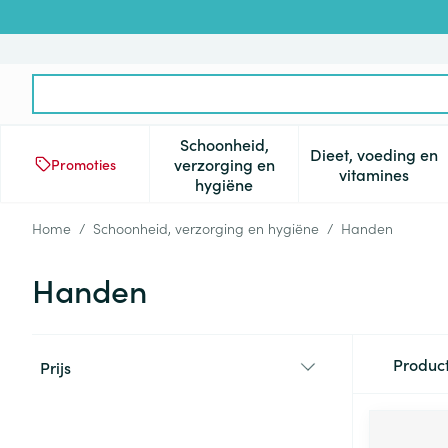
Ga naar de inhoud
Product, merk, categorie...
Schoonheid,
Dieet, voeding en
verzorging en
Promoties
Toon submenu voor Schoonheid
Toon subm
vitamines
hygiëne
Home
/
Schoonheid, verzorging en hygiëne
/
Handen
Handen
Doorgaan naar productlijst
Produc
Prijs
filter