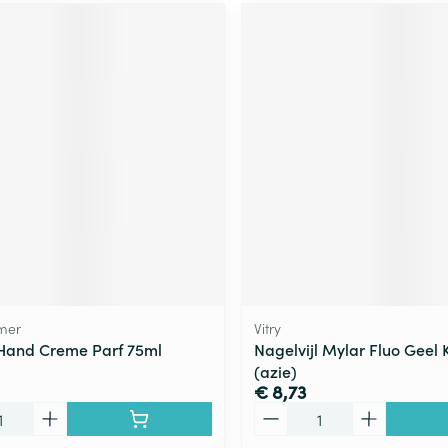
mer
Vitry
Hand Creme Parf 75ml
Nagelvijl Mylar Fluo Geel 
(azie)
€ 8,73
Aantal