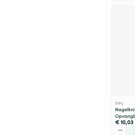
Vitry
Nagelkni
Opvangba
€ 10,03
Aantal