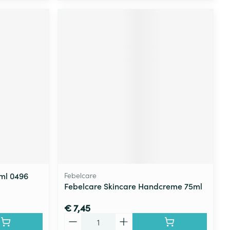
ml 0496
Febelcare
Febelcare Skincare Handcreme 75ml
€ 7,45
Aantal