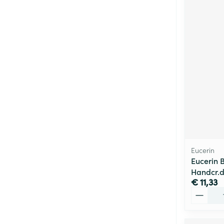
Eucerin
Eucerin 
Handcr.d
€ 11,33
Aantal