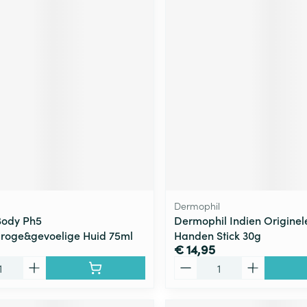
Dermophil
Body Ph5
Dermophil Indien Originele
roge&gevoelige Huid 75ml
Handen Stick 30g
€ 14,95
Aantal