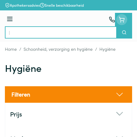
Ga naar de inhoud
Apothekersadvies
Snelle beschikbaarheid
Menu
Zoek
Product, merk, categorie...
Home
/
Schoonheid, verzorging en hygiëne
/
Hygiëne
Hygiëne
Filteren
Doorgaan naar productlijst
Prijs
filter