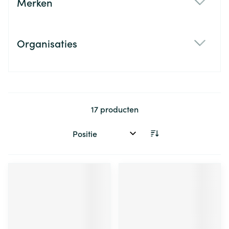
Merken
filter
Organisaties
filter
17
producten
Sorteer op: