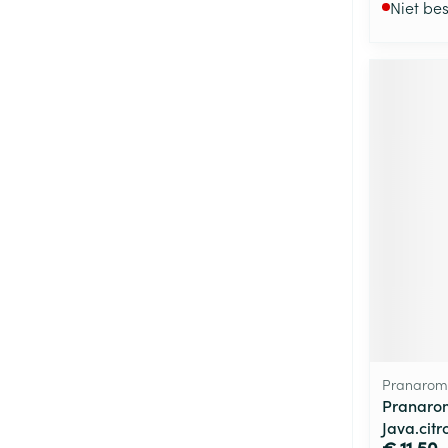
Niet be
Pranarom
Pranarom
Java.citr
€ 11,50