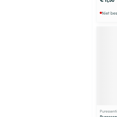
Niet be
Puressenti
Puressen