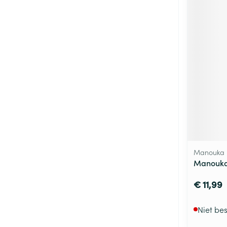
Manouka
Manouk
€ 11,99
Niet be