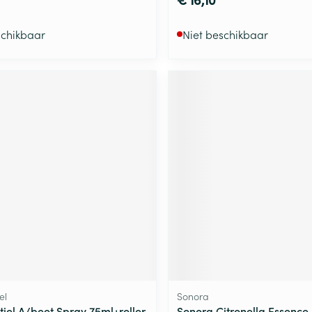
schikbaar
Niet beschikbaar
el
Sonora
tiel A/beet Spray 75ml+roller
Sonora Citronella Essence