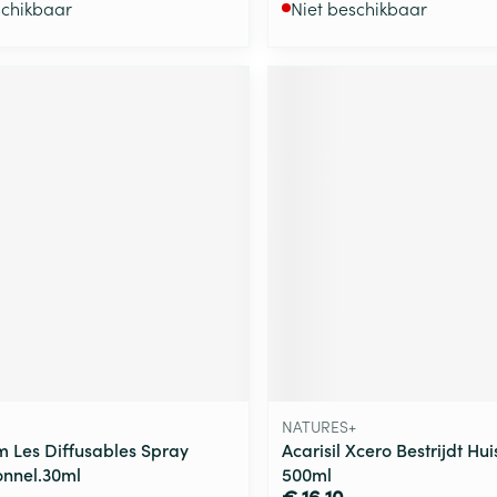
schikbaar
Niet beschikbaar
NATURES+
 Les Diffusables Spray
Acarisil Xcero Bestrijdt Huis
onnel.30ml
500ml
€ 16,10