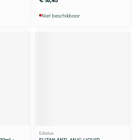
Niet beschikbaar
Edialux
 30ml +
ELIZAN ANTI-MUG LIQUID