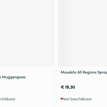
Mouskito All Regions Spra
a Muggengaas
€ 19,30
schikbaar
Niet beschikbaar