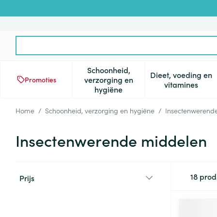
Ga naar de inhoud
Product, merk, categorie...
Schoonheid,
Dieet, voeding en
verzorging en
Promoties
Toon submenu voor Schoonheid
Toon subm
vitamines
hygiëne
Home
/
Schoonheid, verzorging en hygiëne
/
Insectenwerend
Insectenwerende middelen
Doorgaan naar productlijst
18
prod
Prijs
filter