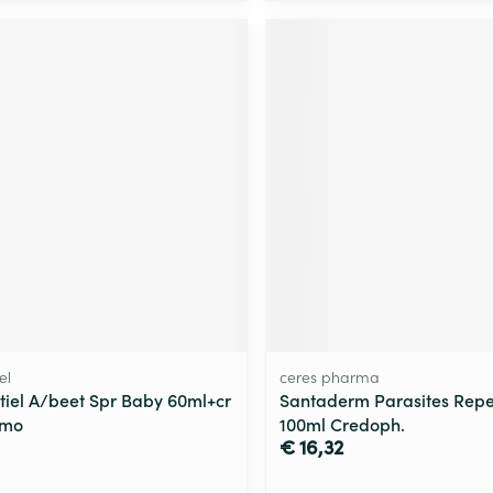
el
ceres pharma
tiel A/beet Spr Baby 60ml+cr
Santaderm Parasites Repe
omo
100ml Credoph.
€ 16,32